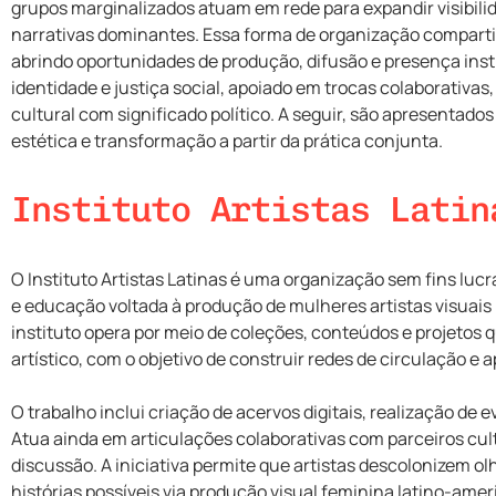
grupos marginalizados atuam em rede para expandir visibilid
narrativas dominantes. Essa forma de organização comparti
abrindo oportunidades de produção, difusão e presença inst
identidade e justiça social, apoiado em trocas colaborativa
cultural com significado político. A seguir, são apresentado
estética e transformação a partir da prática conjunta.
Instituto Artistas Latin
O Instituto Artistas Latinas é uma organização sem fins lu
e educação voltada à produção de mulheres artistas visuais
instituto opera por meio de coleções, conteúdos e projeto
artístico, com o objetivo de construir redes de circulação e 
O trabalho inclui criação de acervos digitais, realização de
Atua ainda em articulações colaborativas com parceiros cult
discussão. A iniciativa permite que artistas descolonizem 
histórias possíveis via produção visual feminina latino-amer