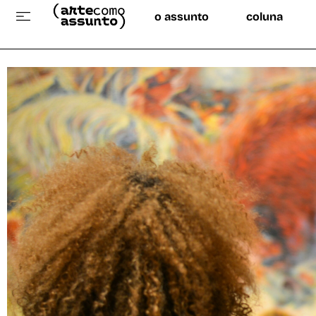
o assunto
coluna