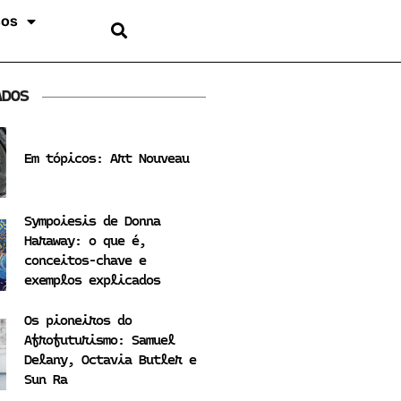
sos
ADOS
Em tópicos: Art Nouveau
Sympoiesis de Donna
Haraway: o que é,
conceitos-chave e
exemplos explicados
Os pioneiros do
Afrofuturismo: Samuel
Delany, Octavia Butler e
Sun Ra