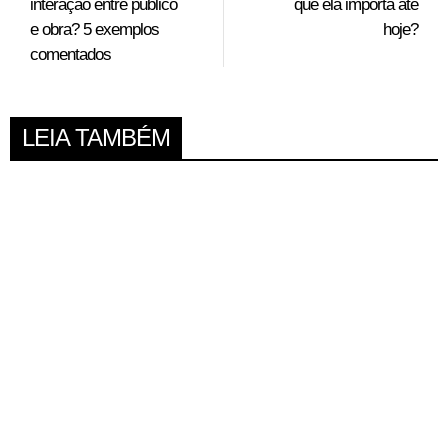
interação entre público
que ela importa até
e obra? 5 exemplos
hoje?
comentados
LEIA TAMBÉM