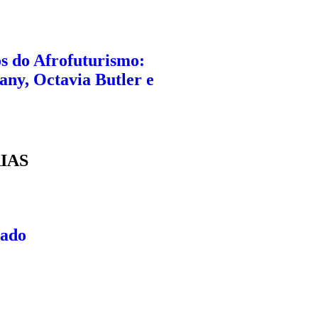
os do Afrofuturismo:
any, Octavia Butler e
IAS
cado