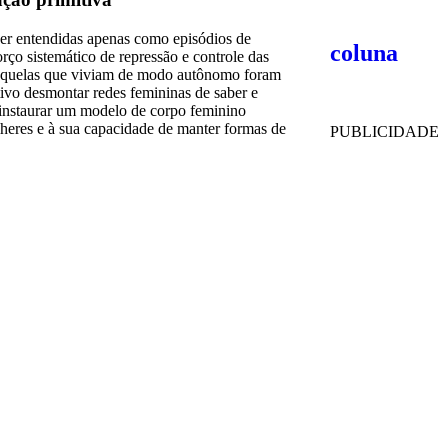
er entendidas apenas como episódios de
coluna
orço sistemático de repressão e controle das
e aquelas que viviam de modo autônomo foram
tivo desmontar redes femininas de saber e
 instaurar um modelo de corpo feminino
lheres e à sua capacidade de manter formas de
PUBLICIDADE