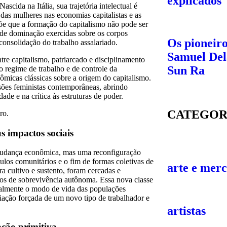
explicados
Nascida na Itália, sua trajetória intelectual é
 das mulheres nas economias capitalistas e as
põe que a formação do capitalismo não pode ser
 de dominação exercidas sobre os corpos
Os pioneir
consolidação do trabalho assalariado.
Samuel Del
ntre capitalismo, patriarcado e disciplinamento
Sun Ra
 regime de trabalho e de controle da
nômicas clássicas sobre a origem do capitalismo.
sões feministas contemporâneas, abrindo
de e na crítica às estruturas de poder.
CATEGOR
ro.
s impactos sociais
mudança econômica, mas uma reconfiguração
ulos comunitários e o fim de formas coletivas de
arte e mer
a cultivo e sustento, foram cercadas e
ios de sobrevivência autônoma. Essa nova classe
icalmente o modo de vida das populações
ação forçada de um novo tipo de trabalhador e
artistas
ação primitiva