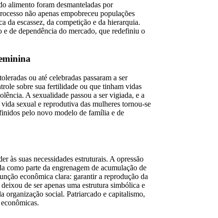
 do alimento foram desmanteladas por
 processo não apenas empobreceu populações
a da escassez, da competição e da hierarquia.
 e de dependência do mercado, que redefiniu o
feminina
 toleradas ou até celebradas passaram a ser
role sobre sua fertilidade ou que tinham vidas
lência. A sexualidade passou a ser vigiada, e a
 vida sexual e reprodutiva das mulheres tornou-se
finidos pelo novo modelo de família e de
er às suas necessidades estruturais. A opressão
rada como parte da engrenagem de acumulação de
função econômica clara: garantir a reprodução da
 deixou de ser apenas uma estrutura simbólica e
a organização social. Patriarcado e capitalismo,
e econômicas.