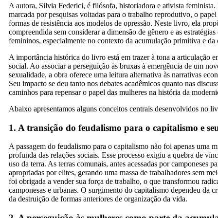
A autora, Silvia Federici, é filósofa, historiadora e ativista feminista. 
marcada por pesquisas voltadas para o trabalho reprodutivo, o papel
formas de resistência aos modelos de opressão. Neste livro, ela pro
compreendida sem considerar a dimensão de gênero e as estratégias
femininos, especialmente no contexto da acumulação primitiva e da 
A importância histórica do livro está em trazer à tona a articulação e
social. Ao associar a perseguição às bruxas à emergência de um novo
sexualidade, a obra oferece uma leitura alternativa às narrativas eco
Seu impacto se deu tanto nos debates acadêmicos quanto nas discus
caminhos para repensar o papel das mulheres na história da modernida
Abaixo apresentamos alguns conceitos centrais desenvolvidos no liv
1. A transição do feudalismo para o capitalismo e seu
A passagem do feudalismo para o capitalismo não foi apenas uma 
profunda das relações sociais. Esse processo exigiu a quebra de vínc
uso da terra. As terras comunais, antes acessadas por camponeses par
apropriadas por elites, gerando uma massa de trabalhadores sem me
foi obrigada a vender sua força de trabalho, o que transformou rad
camponesas e urbanas. O surgimento do capitalismo dependeu da cri
da destruição de formas anteriores de organização da vida.
2. A perseguição às mulheres como parte da acumul