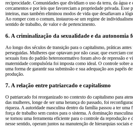
reciprocidade. Comunidades que dividiam o uso da terra, da água e
cercamentos e por leis que favoreciam a propriedade privada. Esse
inteiras, mas também eliminou modos de vida que desafiavam a lógic
Ao romper com o comum, instaurou-se um regime de individualismo
sentido de trabalho, de valor e de pertencimento.
6. A criminalização da sexualidade e da autonomia 
Ao longo dos séculos de transição para o capitalismo, práticas antes
perseguidas. Mulheres que optavam por não casar, que exerciam cont
sexuais fora do padrão heteronormativo foram alvo de repressão e vio
maternidade compulsória foi imposta como ideal. O controle sobre a
uma forma de garantir sua submissão e sua adequação aos papéis de
produção.
7. A relação entre patriarcado e capitalismo
O patriarcado foi reorganizado no contexto do capitalismo para atend
das mulheres, longe de ser uma herança do passado, foi reconfigu
riqueza. A autoridade masculina dentro da família passou a ter uma 
força de trabalho sem custos para o sistema. A dominação masculina
se tornou uma ferramenta eficiente para o controle da reprodução e d
nesse sentido, operam juntos na manutenção de hierarquias sociais 