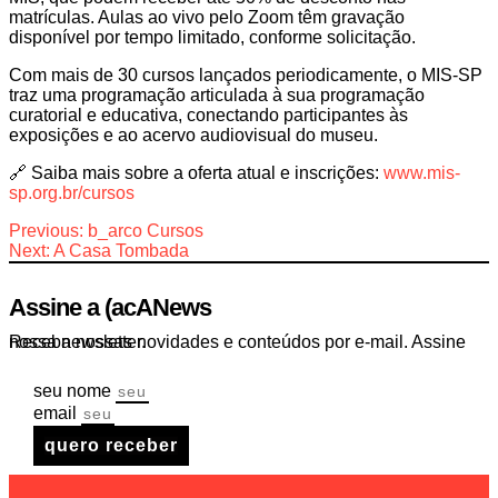
matrículas. Aulas ao vivo pelo Zoom têm gravação
disponível por tempo limitado, conforme solicitação.
Com mais de 30 cursos lançados periodicamente, o MIS-SP
traz uma programação articulada à sua programação
curatorial e educativa, conectando participantes às
exposições e ao acervo audiovisual do museu.
🔗 Saiba mais sobre a oferta atual e inscrições:
www.mis-
sp.org.br/cursos
Navegação
Previous:
b_arco Cursos
Next:
A Casa Tombada
de
Assine a (acANews
Post
Receba nossas novidades e conteúdos por e-mail. Assine nossa newsletter.
seu nome
email
quero receber