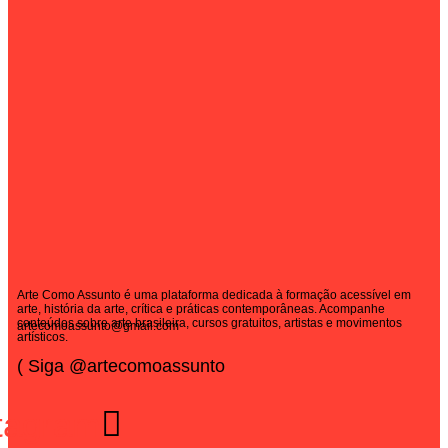
Arte Como Assunto é uma plataforma dedicada à formação acessível em
arte, história da arte, crítica e práticas contemporâneas. Acompanhe
conteúdos sobre arte brasileira, cursos gratuitos, artistas e movimentos
artecomoassunto@gmail.com
artísticos.
( Siga @artecomoassunto
tagram