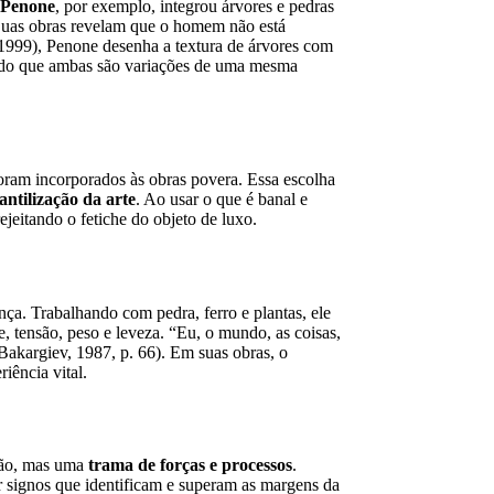
 Penone
, por exemplo, integrou árvores e pedras
Suas obras revelam que o homem não está
999), Penone desenha a textura de árvores com
ando que ambas são variações de uma mesma
 foram incorporados às obras povera. Essa escolha
antilização da arte
. Ao usar o que é banal e
rejeitando o fetiche do objeto de luxo.
nça. Trabalhando com pedra, ferro e plantas, ele
e, tensão, peso e leveza. “Eu, o mundo, as coisas,
-Bakargiev, 1987, p. 66). Em suas obras, o
iência vital.
ação, mas uma
trama de forças e processos
.
ar signos que identificam e superam as margens da