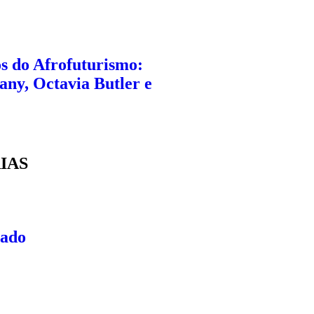
os do Afrofuturismo:
any, Octavia Butler e
IAS
cado