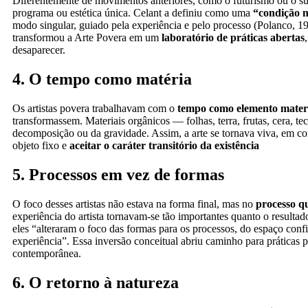
Diferentemente de movimentos anteriores, como o futurismo ou o sur
programa ou estética única. Celant a definiu como uma
“condição 
modo singular, guiado pela experiência e pelo processo (Polanco, 19
transformou a Arte Povera em um
laboratório de práticas abertas
desaparecer.
4. O tempo como matéria
Os artistas povera trabalhavam com o
tempo como elemento mater
transformassem. Materiais orgânicos — folhas, terra, frutas, cera, 
decomposição ou da gravidade. Assim, a arte se tornava viva, em co
objeto fixo e
aceitar o caráter transitório da existência
5. Processos em vez de formas
O foco desses artistas não estava na forma final, mas no
processo q
experiência do artista tornavam-se tão importantes quanto o resulta
eles “alteraram o foco das formas para os processos, do espaço confi
experiência”. Essa inversão conceitual abriu caminho para práticas p
contemporânea.
6. O retorno à natureza