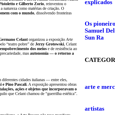
explicados
istoletto e Gilberto Zorio
, reinventou o
e a natureza como matérias de criação. O
 homem com o mundo
, dissolvendo fronteiras
Os pioneir
Samuel Del
Sun Ra
Germano Celant
organizou a exposição
Arte
elo “teatro pobre” de
Jerzy Grotowski
, Celant
empobrecimento dos meios
e de resistência ao
a precariedade, mas
autonomia — o retorno a
CATEGOR
diferentes cidades italianas — entre eles,
i e Pino Pascali
. A exposição apresentou obras
arte e mer
talações, ações e objetos que incorporavam o
uilo que Celant chamou de “guerrilha estética”.
artistas