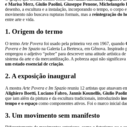
e Marisa Merz, Giulio Paolini, Giuseppe Penone, Michelangelo P
desenho, a escultura e a instalação, incorporando o tempo, o corpo 
movimento não buscava rupturas formais, mas a
reintegração do
entre arte e vida.
1. Origem do termo
O termo
Arte Povera
foi usado pela primeira vez em 1967, quando
Povera e Im Spazio
na Galeria La Bertesca, em Gênova. Inspirado p
empregou o adjetivo “pobre” para descrever uma atitude artística de
sistema da arte e da mercantilização. A pobreza aqui não significav
um estado essencial de criação
.
2. A exposição inaugural
A mostra
Arte Povera e Im Spazio
reuniu 12 artistas que atuavam em 
Alighiero Boetti, Luciano Fabro, Jannis Kounellis, Giulio Paolin
que iam além da pintura e da escultura tradicionais, introduzindo
ins
tempo e o espaço
como componentes ativos. Foi o marco inicial daq
3. Um movimento sem manifesto