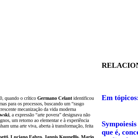
RELACIO
Em tópicos
0, quando o crítico
Germano Celant
identificou
rmas para os processos, buscando um “rasgo
a crescente mecanização da vida moderna
owski
, a expressão “arte povera” designava não
nos, um retorno ao elementar e à experiência
Sympoiesis
nham uma arte viva, aberta à transformação, feita
que é, conc
etti, Luciano Fabro, Jannis Kounellis, Mario