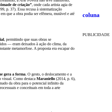
realismo, a Arte Povera não teve manifesto,
nômade de criação”
, onde cada artista agia de
99, p. 37). Essa recusa à sistematização
, em que a obra podia ser efêmera, mutável e até
coluna
PUBLICIDADE
ial
, permitindo que suas obras se
tecidos — eram deixados à ação do clima, da
nstante metamorfose. A proposta era escapar do
ue gera a forma
. O gesto, o deslocamento e a
do visual. Como destaca
Maraniello
(2014, p. 6),
nado da obra para o potencial infinito da
rocessuais e conceituais em toda a arte