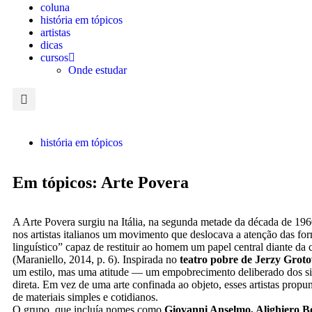
coluna
história em tópicos
artistas
dicas
cursos
Onde estudar
história em tópicos
Em tópicos: Arte Povera
A Arte Povera surgiu na Itália, na segunda metade da década de 196
nos artistas italianos um movimento que deslocava a atenção das fo
linguístico” capaz de restituir ao homem um papel central diante d
(Maraniello, 2014, p. 6). Inspirada no
teatro pobre de Jerzy Grot
um estilo, mas uma atitude — um empobrecimento deliberado dos sig
direta. Em vez de uma arte confinada ao objeto, esses artistas propu
de materiais simples e cotidianos.
O grupo, que incluía nomes como
Giovanni Anselmo, Alighiero Bo