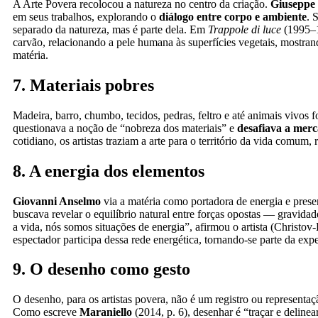
A Arte Povera recolocou a natureza no centro da criação.
Giuseppe
em seus trabalhos, explorando o
diálogo entre corpo e ambiente
. 
separado da natureza, mas é parte dela. Em
Trappole di luce
(1995–1
carvão, relacionando a pele humana às superfícies vegetais, mostr
matéria.
7. Materiais pobres
Madeira, barro, chumbo, tecidos, pedras, feltro e até animais vivos
questionava a noção de “nobreza dos materiais” e
desafiava a merc
cotidiano, os artistas traziam a arte para o território da vida comum, 
8. A energia dos elementos
Giovanni Anselmo
via a matéria como portadora de energia e prese
buscava revelar o equilíbrio natural entre forças opostas — gravidad
a vida, nós somos situações de energia”, afirmou o artista (Christov
espectador participa dessa rede energética, tornando-se parte da exper
9. O desenho como gesto
O desenho, para os artistas povera, não é um registro ou represent
Como escreve
Maraniello
(2014, p. 6), desenhar é “traçar e deline