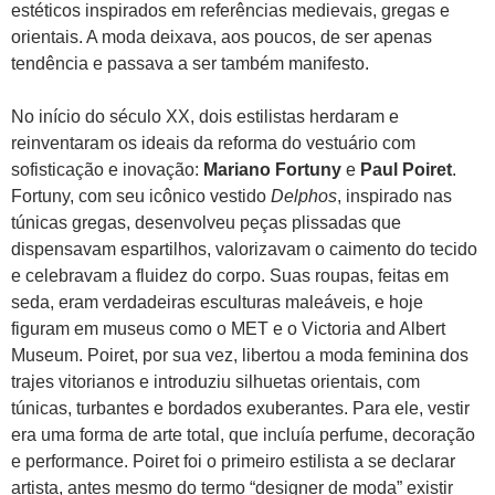
estéticos inspirados em referências medievais, gregas e
orientais. A moda deixava, aos poucos, de ser apenas
tendência e passava a ser também manifesto.
No início do século XX, dois estilistas herdaram e
reinventaram os ideais da reforma do vestuário com
sofisticação e inovação:
Mariano Fortuny
e
Paul Poiret
.
Fortuny, com seu icônico vestido
Delphos
, inspirado nas
túnicas gregas, desenvolveu peças plissadas que
dispensavam espartilhos, valorizavam o caimento do tecido
e celebravam a fluidez do corpo. Suas roupas, feitas em
seda, eram verdadeiras esculturas maleáveis, e hoje
figuram em museus como o MET e o Victoria and Albert
Museum. Poiret, por sua vez, libertou a moda feminina dos
trajes vitorianos e introduziu silhuetas orientais, com
túnicas, turbantes e bordados exuberantes. Para ele, vestir
era uma forma de arte total, que incluía perfume, decoração
e performance. Poiret foi o primeiro estilista a se declarar
artista, antes mesmo do termo “designer de moda” existir