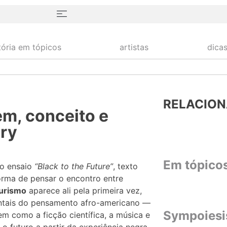
tória em tópicos
artistas
dica
RELACIO
em, conceito e
ery
Em tópico
 o ensaio
“Black to the Future”
, texto
orma de pensar o encontro entre
turismo
aparece ali pela primeira vez,
ntais do pensamento afro-americano —
Sympoiesi
m como a ficção científica, a música e
o futuro a partir da experiência negra.