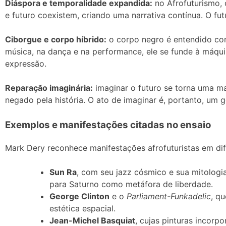
Diáspora e temporalidade expandida:
no Afrofuturismo, 
e futuro coexistem, criando uma narrativa contínua. O fu
Ciborgue e corpo híbrido:
o corpo negro é entendido com
música, na dança e na performance, ele se funde à máqu
expressão.
Reparação imaginária:
imaginar o futuro se torna uma man
negado pela história. O ato de imaginar é, portanto, um ge
Exemplos e manifestações citadas no ensaio
Mark Dery reconhece manifestações afrofuturistas em dif
Sun Ra
, com seu jazz cósmico e sua mitologia
para Saturno como metáfora de liberdade.
George Clinton
e o
Parliament-Funkadelic
, q
estética espacial.
Jean-Michel Basquiat
, cujas pinturas incor