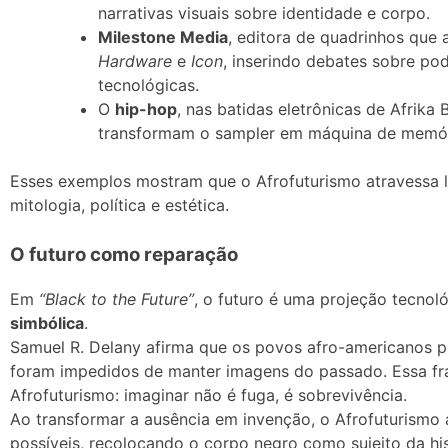
narrativas visuais sobre identidade e corpo.
Milestone Media
, editora de quadrinhos que
Hardware
e
Icon
, inserindo debates sobre po
tecnológicas.
O
hip-hop
, nas batidas eletrônicas de Afrika
transformam o sampler em máquina de memóri
Esses exemplos mostram que o Afrofuturismo atravessa 
mitologia, política e estética.
O futuro como reparação
Em
“Black to the Future”
, o futuro é uma projeção tecno
simbólica
.
Samuel R. Delany afirma que os povos afro-americanos 
foram impedidos de manter imagens do passado. Essa fr
Afrofuturismo: imaginar não é fuga, é sobrevivência.
Ao transformar a ausência em invenção, o Afrofuturismo 
possíveis, recolocando o corpo negro como sujeito da his