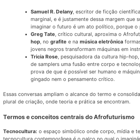
Samuel R. Delany
, escritor de ficção científi
marginal, e é justamente dessa margem que sur
imaginar o futuro é um ato político, porque 
Greg Tate
, crítico cultural, aproxima o Afro
hop
, no
grafite
e na
música eletrônica
formas
jovens negros transformam máquinas em inst
Tricia Rose
, pesquisadora da cultura hip-hop, 
de samplers uma fusão entre corpo e tecnologi
prova de que é possível ser humano e máqui
gingado nem o pensamento crítico.
Essas conversas ampliam o alcance do termo e consoli
plural de criação, onde teoria e prática se encontram.
Termos e conceitos centrais do Afrofuturismo
Tecnocultura:
o espaço simbólico onde corpo, mídia e tec
tecnocultura contemporânea é o palco no qual o imaginár