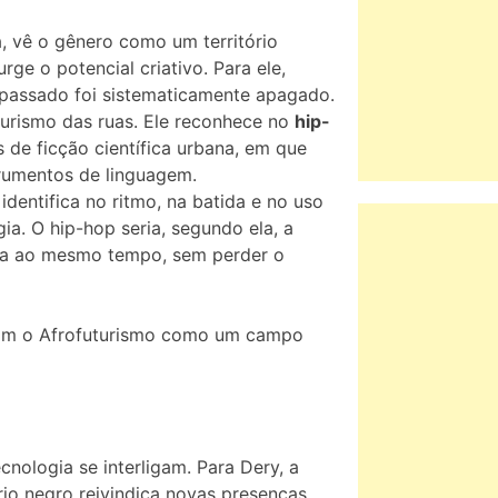
ca, vê o gênero como um território
ge o potencial criativo. Para ele,
o passado foi sistematicamente apagado.
futurismo das ruas. Ele reconhece no
hip-
 de ficção científica urbana, em que
rumentos de linguagem.
identifica no ritmo, na batida e no uso
a. O hip-hop seria, segundo ela, a
na ao mesmo tempo, sem perder o
dam o Afrofuturismo como um campo
nologia se interligam. Para Dery, a
io negro reivindica novas presenças.