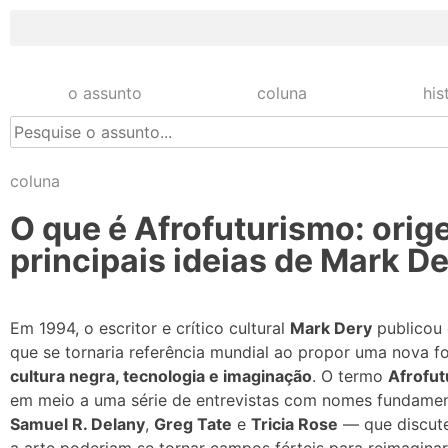
o assunto
coluna
his
coluna
O que é Afrofuturismo: orig
principais ideias de Mark D
Em 1994, o escritor e crítico cultural
Mark Dery
publicou
que se tornaria referência mundial ao propor uma nova f
cultura negra, tecnologia e imaginação
. O termo
Afrofu
em meio a uma série de entrevistas com nomes fundame
Samuel R. Delany
,
Greg Tate
e
Tricia Rose
— que discute
a arte poderiam se tornar campos férteis para reimaginar 