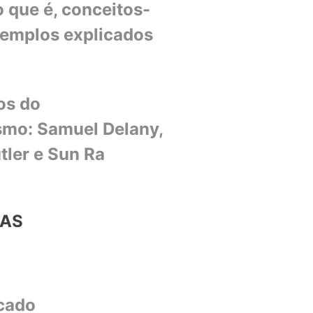
 que é, conceitos-
xemplos explicados
os do
smo: Samuel Delany,
tler e Sun Ra
IAS
rcado