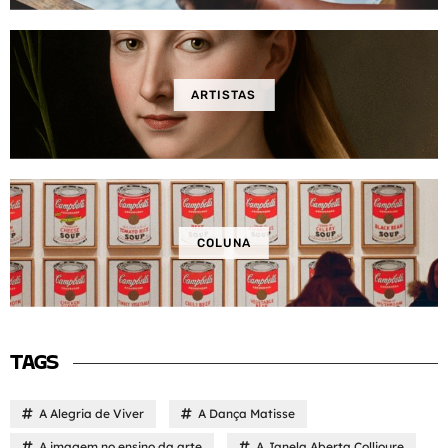
ARTISTAS
COLUNA
TAGS
A Alegria de Viver
A Dança Matisse
A imagem no ensino da arte
A Janela Aberta Collioure