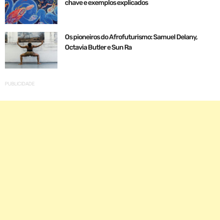
chave e exemplos explicados
Os pioneiros do Afrofuturismo: Samuel Delany,
Octavia Butler e Sun Ra
PUBLICIDADE