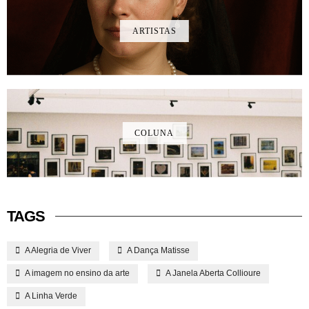
ARTISTAS
COLUNA
TAGS
A Alegria de Viver
A Dança Matisse
A imagem no ensino da arte
A Janela Aberta Collioure
A Linha Verde