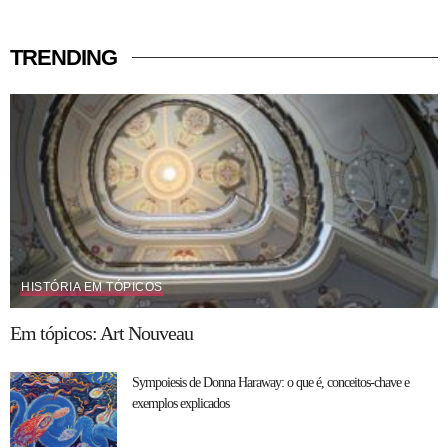
TRENDING
HISTÓRIA EM TÓPICOS
Em tópicos: Art Nouveau
Sympoiesis de Donna Haraway: o que é, conceitos-chave e
exemplos explicados