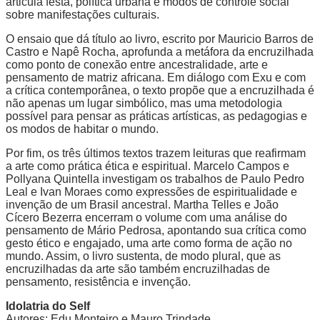
articula festa, política urbana e modos de controle social
sobre manifestações culturais.
O ensaio que dá título ao livro, escrito por Mauricio Barros de
Castro e Napê Rocha, aprofunda a metáfora da encruzilhada
como ponto de conexão entre ancestralidade, arte e
pensamento de matriz africana. Em diálogo com Exu e com
a crítica contemporânea, o texto propõe que a encruzilhada é
não apenas um lugar simbólico, mas uma metodologia
possível para pensar as práticas artísticas, as pedagogias e
os modos de habitar o mundo.
Por fim, os três últimos textos trazem leituras que reafirmam
a arte como prática ética e espiritual. Marcelo Campos e
Pollyana Quintella investigam os trabalhos de Paulo Pedro
Leal e Ivan Moraes como expressões de espiritualidade e
invenção de um Brasil ancestral. Martha Telles e João
Cícero Bezerra encerram o volume com uma análise do
pensamento de Mário Pedrosa, apontando sua crítica como
gesto ético e engajado, uma arte como forma de ação no
mundo. Assim, o livro sustenta, de modo plural, que as
encruzilhadas da arte são também encruzilhadas de
pensamento, resistência e invenção.
Idolatria do Self
Autores: Edu Monteiro e Mauro Trindade