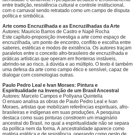
entre tradição, resistência cultural e controle institucional,
com o carnaval sendo retratado como um campo de disputa
política e simbólica.
Arte como Encruzilhada e as Encruzilhadas da Arte
Autores: Mauricio Barros de Castro e Napê Rocha
Este capítulo-proposição investiga a arte como espaço de
encruzilhada, um ponto de encontro, conflito e escolha entre
saberes, estéticas e modos de existência. Os autores traçam
paralelos entre o conceito afro-brasileiro de encruzilhada e
práticas artísticas que operam em fronteiras instáveis,
abrindo-se ao risco, à dúvida e ao múltiplo. O texto é também
uma defesa da arte como campo ético e sensível, capaz de
dialogar com cosmologias outras.
Paulo Pedro Leal e Ivan Moraes: Pintura e
Espiritualidade na Invenção de um Brasil Ancestral
Autores: Marcelo Campos e Pollyana Quintella
O ensaio analisa as obras de Paulo Pedro Leal e Ivan
Moraes, artistas que mobilizam referências espirituais, afro-
brasileiras e indígenas em suas produções. A pesquisa
destaca como suas pinturas constroem um imaginário
ancestral do Brasil, no qual a espiritualidade não se separa
da política nem da forma. A ancestralidade aparece como
matéria estética e de resistência, operando como gesto de