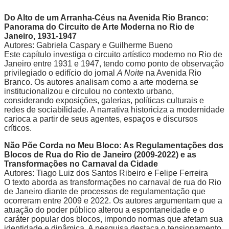
Do Alto de um Arranha-Céus na Avenida Rio Branco:
Panorama do Circuito de Arte Moderna no Rio de
Janeiro, 1931-1947
Autores: Gabriela Caspary e Guilherme Bueno
Este capítulo investiga o circuito artístico moderno no Rio de
Janeiro entre 1931 e 1947, tendo como ponto de observação
privilegiado o edifício do jornal
A Noite
na Avenida Rio
Branco. Os autores analisam como a arte moderna se
institucionalizou e circulou no contexto urbano,
considerando exposições, galerias, políticas culturais e
redes de sociabilidade. A narrativa historiciza a modernidade
carioca a partir de seus agentes, espaços e discursos
críticos.
Não Põe Corda no Meu Bloco: As Regulamentações dos
Blocos de Rua do Rio de Janeiro (2009-2022) e as
Transformações no Carnaval da Cidade
Autores: Tiago Luiz dos Santos Ribeiro e Felipe Ferreira
O texto aborda as transformações no carnaval de rua do Rio
de Janeiro diante de processos de regulamentação que
ocorreram entre 2009 e 2022. Os autores argumentam que a
atuação do poder público alterou a espontaneidade e o
caráter popular dos blocos, impondo normas que afetam sua
identidade e dinâmica. A pesquisa destaca o tensionamento