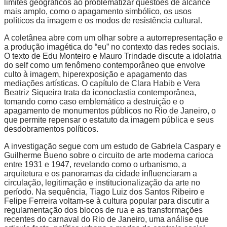
limites geográficos ao problematizar questões de alcance
mais amplo, como o apagamento simbólico, os usos
políticos da imagem e os modos de resistência cultural.
A coletânea abre com um olhar sobre a autorrepresentação e
a produção imagética do “eu” no contexto das redes sociais.
O texto de Edu Monteiro e Mauro Trindade discute a idolatria
do self como um fenômeno contemporâneo que envolve
culto à imagem, hiperexposição e apagamento das
mediações artísticas. O capítulo de Clara Habib e Vera
Beatriz Siqueira trata da iconoclastia contemporânea,
tomando como caso emblemático a destruição e o
apagamento de monumentos públicos no Rio de Janeiro, o
que permite repensar o estatuto da imagem pública e seus
desdobramentos políticos.
A investigação segue com um estudo de Gabriela Caspary e
Guilherme Bueno sobre o circuito de arte moderna carioca
entre 1931 e 1947, revelando como o urbanismo, a
arquitetura e os panoramas da cidade influenciaram a
circulação, legitimação e institucionalização da arte no
período. Na sequência, Tiago Luiz dos Santos Ribeiro e
Felipe Ferreira voltam-se à cultura popular para discutir a
regulamentação dos blocos de rua e as transformações
recentes do carnaval do Rio de Janeiro, uma análise que