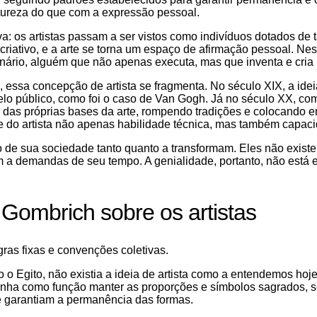
tureza do que com a expressão pessoal.
 os artistas passam a ser vistos como indivíduos dotados de t
riativo, e a arte se torna um espaço de afirmação pessoal. Ne
onário, alguém que não apenas executa, mas que inventa e cria
 essa concepção de artista se fragmenta. No século XIX, a ideia
elo público, como foi o caso de Van Gogh. Já no século XX, co
or das próprias bases da arte, rompendo tradições e colocando
do artista não apenas habilidade técnica, mas também capacida
o de sua sociedade tanto quanto a transformam. Eles não existe
m a demandas de seu tempo. A genialidade, portanto, não está 
 Gombrich sobre os artistas
gras fixas e convenções coletivas.
o Egito, não existia a ideia de artista como a entendemos hoje.
 tinha como função manter as proporções e símbolos sagrados,
ue garantiam a permanência das formas.