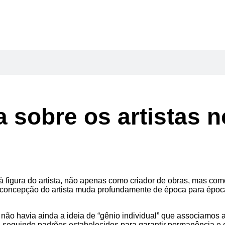
 sobre os artistas no
à figura do artista, não apenas como criador de obras, mas com
omo a concepção do artista muda profundamente de época para é
 não havia ainda a ideia de “gênio individual” que associamos a
 seguindo padrões estabelecidos para garantir permanência e 