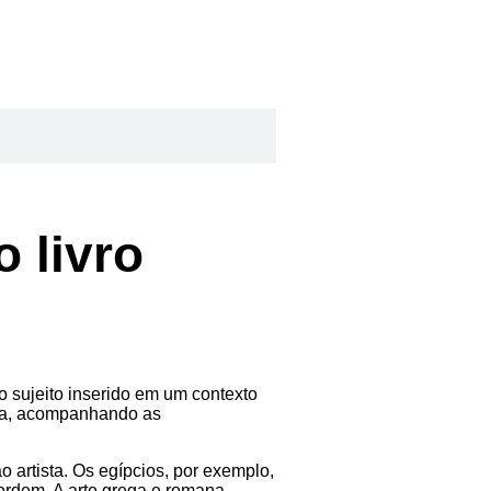
 livro
o sujeito inserido em um contexto
poca, acompanhando as
o artista. Os egípcios, por exemplo,
ordem. A arte grega e romana