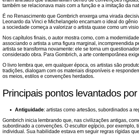
também se relacionava mais com a função e a imitação da na
É no Renascimento que Gombrich enxerga uma virada decisiva:
Leonardo da Vinci e Michelangelo encarnam o ideal do gênio c
a sociedade começa a valorizar o artista quase como um visi
Nos capítulos finais, o autor mostra como, com a modernidade,
associando o artista a uma figura marginal, incompreendida p
artista se transforma novamente: ele se torna um questionad
considerado obra. Para Gombrich, a arte contemporânea exige 
O livro lembra que, em qualquer época, os artistas são produt
tradições, dialogam com os materiais disponíveis e responde
os meios, estilos e convenções herdados.
Principais pontos levantados por
Antiguidade
: artistas como artesãos, subordinados a re
Gombrich inicia lembrando que, nas civilizações antigas, como 
subordinado a convenções. O escultor egípcio, por exemplo,
individual. Sua habilidade estava em seguir regras rígidas q