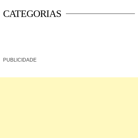
CATEGORIAS
 mercado
istas
luna
PUBLICIDADE