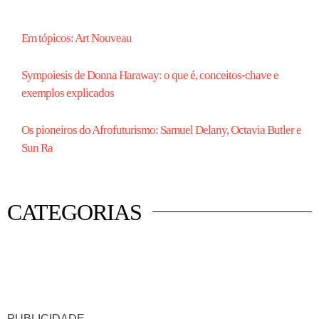
Em tópicos: Art Nouveau
Sympoiesis de Donna Haraway: o que é, conceitos-chave e
exemplos explicados
Os pioneiros do Afrofuturismo: Samuel Delany, Octavia Butler e
Sun Ra
CATEGORIAS
 mercado
istas
luna
PUBLICIDADE