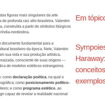
das figuras mais singulares da arte
Em tópic
de profunda raiz afro-brasileira, Valentim
construída a partir de símbolos litúrgicos
ríndia-nordestina.
 documento fundamental para a
Sympoies
ltural brasileiro da época. Nele, Valentim
am sua vida e sua produção artística,
Haraway:
nraizada, consciente de suas origens —
tica de modelos estéticos estrangeiros.
conceito
es: como
declaração poética
, na qual o
exemplos
gnográfica; como
posicionamento político-
ileiro; e como
programa estético
, ao
n capaz de revelar a realidade nacional