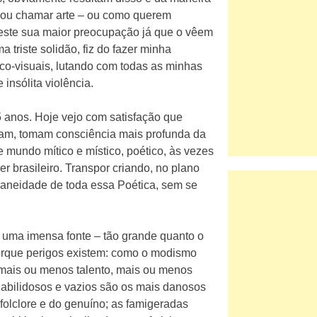
nou chamar arte – ou como querem
, este sua maior preocupação já que o vêem
a triste solidão, fiz do fazer minha
stico-visuais, lutando com todas as minhas
insólita violência.
 anos. Hoje vejo com satisfação que
scam, tomam consciência mais profunda da
e mundo mítico e místico, poético, às vezes
r brasileiro. Transpor criando, no plano
oraneidade de toda essa Poética, sem se
 É uma imensa fonte – tão grande quanto o
orque perigos existem: como o modismo
m mais ou menos talento, mais ou menos
habilidosos e vazios são os mais danosos
folclore e do genuíno; as famigeradas