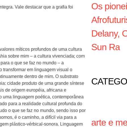
Os pione
tegra. Vale destacar que a grafia foi
Afrofutu
Delany, O
Sun Ra
 valores míticos profundos de uma cultura
Bahia sobre mim – a cultura vivenciada; com
 para o que se faz no mundo – a
 transformar em linguagem visual o
ntinuamente dentro de mim. O substrato
CATEGO
hia: cidade produto de uma grande síntese
ais de origem européia, africana e
sco uma linguagem poética, contemporânea
do para a realidade cultural profunda do
tudo o que se faz no mundo, sendo isso por
mos, é o caminho, a difícil via para a
arte e m
agem plástico-vérbical-sonora. Linguagem