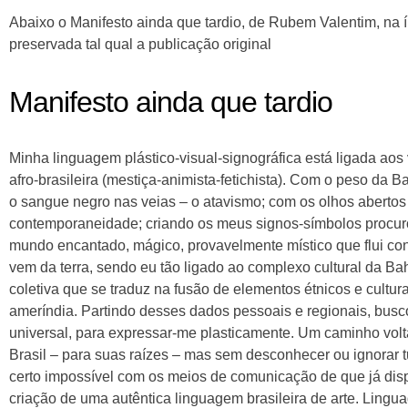
Abaixo o Manifesto ainda que tardio, de Rubem Valentim, na ín
preservada tal qual a publicação original
Manifesto ainda que tardio
Minha linguagem plástico-visual-signográfica está ligada aos
afro-brasileira (mestiça-animista-fetichista). Com o peso da 
o sangue negro nas veias – o atavismo; com os olhos abertos
contemporaneidade; criando os meus signos-símbolos procuro
mundo encantado, mágico, provavelmente místico que flui co
vem da terra, sendo eu tão ligado ao complexo cultural da Ba
coletiva que se traduz na fusão de elementos étnicos e cultur
ameríndia. Partindo desses dados pessoais e regionais, bu
universal, para expressar-me plasticamente. Um caminho volta
Brasil – para suas raízes – mas sem desconhecer ou ignorar 
certo impossível com os meios de comunicação de que já dispo
criação de uma autêntica linguagem brasileira de arte. Lingu