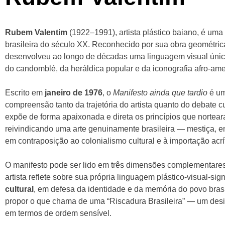
Rubem Valentim
(1922–1991), artista plástico baiano, é uma 
brasileira do século XX. Reconhecido por sua obra geométrica 
desenvolveu ao longo de décadas uma linguagem visual única, 
do candomblé, da heráldica popular e da iconografia afro-ame
Escrito em
janeiro de 1976
, o
Manifesto ainda que tardio
é um
compreensão tanto da trajetória do artista quanto do debate cu
expõe de forma apaixonada e direta os princípios que nortear
reivindicando uma arte genuinamente brasileira — mestiça, e
em contraposição ao colonialismo cultural e à importação acrí
O manifesto pode ser lido em três dimensões complementar
artista reflete sobre sua própria linguagem plástico-visual-si
cultural
, em defesa da identidade e da memória do povo bras
propor o que chama de uma “Riscadura Brasileira” — um desig
em termos de ordem sensível.