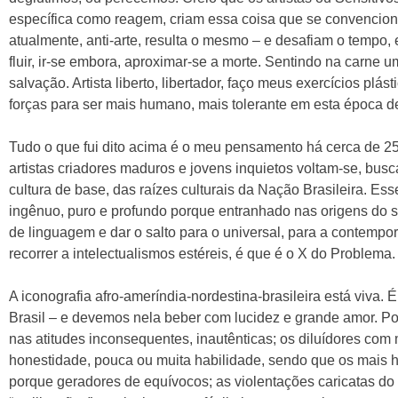
específica como reagem, criam essa coisa que se convencio
atualmente, anti-arte, resulta o mesmo – e desafiam o tempo
fluir, ir-se embora, aproximar-se a morte. Sentindo na carne um
salvação. Artista liberto, libertador, faço meus exercícios plá
forças para ser mais humano, mais tolerante em esta época de 
Tudo o que fui dito acima é o meu pensamento há cerca de 25
artistas criadores maduros e jovens inquietos voltam-se, bu
cultura de base, das raízes culturais da Nação Brasileira. Ess
ingênuo, puro e profundo porque entranhado nas origens do se
de linguagem e dar o salto para o universal, para a contemp
recorrer a intelectualismos estéreis, é que é o X do Problema.
A iconografia afro-ameríndia-nordestina-brasileira está viva.
Brasil – e devemos nela beber com lucidez e grande amor. P
nas atitudes inconsequentes, inautênticas; os diluídores co
honestidade, pouca ou muita habilidade, sendo que os mais 
porque geradores de equívocos; as violentações caricatas do 