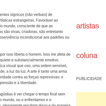
entos sígnicos (não verbais) de
tísticas estrangeiras. Favorável ao
artistas
 do mundo, consciente de que as
s são vivas, criadoras, são entretanto
subserviência incondicional aos padrões ou
coluna
 por isso liberta o homem. Isso me afeta de
quieto e substancialmente emotivo.
ica visual que uso, uma ordem sensível,
de, a luz da luz. A arte é tanto uma arma
berdade contra as forças repressivas: o
PUBLICIDADE
epressão e a liberdade.
ústias é ver chegar o tempo final sem
 o mundo, ou o enfrentamos e o
s, obviamente resultam disso e da maneira