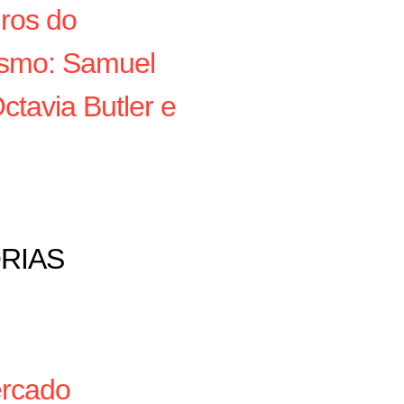
iros do
rismo: Samuel
ctavia Butler e
RIAS
ercado