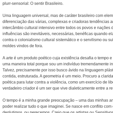
plurr-sensorial: O sentir Brasileiro.
Uma linguagem universal, mas de caráter brasileiro com elem
diferenciação das várias, complexas e criadoras tendências ar
intercâmbio cultural intensivo entre todos os povos e nações
influências são inevitáveis, necessárias, benéficas quando ela
contra o colonialismo cultural sistemático e o servilismo ou 
moldes vindos de fora.
A arte é um produto poético cuja existência desafia o tempo e
uma maneira total porque sou um indivíduo tremendamente in
Talvez, precisamente por isso busco ávido na linguagem plást
contida, estruturada. A geometria é um meio. Procuro a clarida
poética para lutar contra a violência, como um exercício de li
verdadeiro criador é um ser que vive dialeticamente entre a r
O tempo é a minha grande preocupação – uma das minhas ang
poder realizar tudo o que imaginei. Se nasce em conflito com
deglutimos, ou perecemos. Creio que os artistas ou Sensitivo