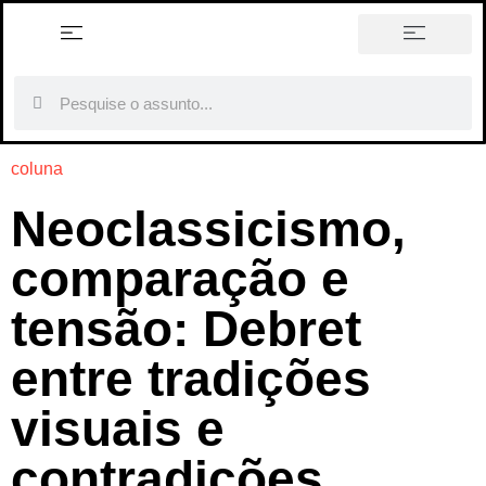
história em tópicos
coluna
Neoclassicismo,
comparação e
tensão: Debret
entre tradições
visuais e
contradições