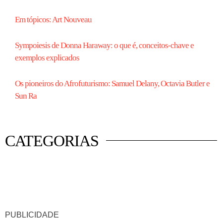
Em tópicos: Art Nouveau
Sympoiesis de Donna Haraway: o que é, conceitos-chave e
exemplos explicados
Os pioneiros do Afrofuturismo: Samuel Delany, Octavia Butler e
Sun Ra
CATEGORIAS
 mercado
istas
luna
PUBLICIDADE