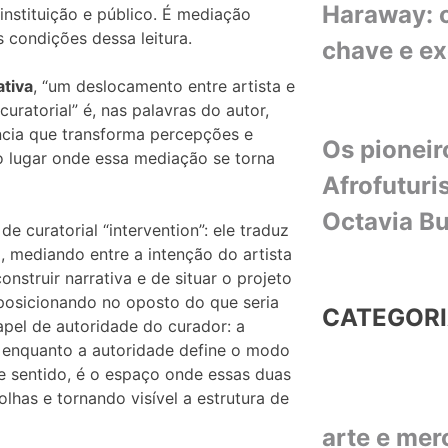
Haraway: o
 instituição e público. É mediação
 condições dessa leitura.
chave e e
tiva
, “um deslocamento entre artista e
curatorial” é, nas palavras do autor,
ncia que transforma percepções e
Os pioneir
 o lugar onde essa mediação se torna
Afrofuturi
Octavia Bu
e curatorial “intervention”: ele traduz
 mediando entre a intenção do artista
nstruir narrativa e de situar o projeto
e posicionando no oposto do que seria
CATEGOR
papel de autoridade do curador: a
o, enquanto a autoridade define o modo
se sentido, é o espaço onde essas duas
olhas e tornando visível a estrutura de
arte e me