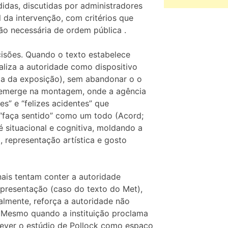
idas, discutidas por administradores
l da intervenção, com critérios que
ão necessária de ordem pública .
cisões. Quando o texto estabelece
ializa a autoridade como dispositivo
mia da exposição), sem abandonar o o
m emerge na montagem, onde a agência
es” e “felizes acidentes” que
 “faça sentido” como um todo (Acord;
 é situacional e cognitiva, moldando a
 representação artística e gosto
ais tentam conter a autoridade
apresentação (caso do texto do Met),
almente, reforça a autoridade não
. Mesmo quando a instituição proclama
crever o estúdio de Pollock como espaço