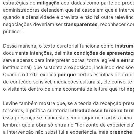
estratégias de
mitigação
acordadas como parte do process
administradores defendem que há casos em que a inter
quando a ofensividade é prevista e não há outra relevânc
negociações deveriam ser
transparentes
, reconhecer c
público” .
Dessa maneira, o texto curatorial funciona como
instrum
documenta intenções, delimita
condições de apresentaç
serve apenas para interpretar obras; torna legível a
estru
institucional) que sustenta a exposição, incluindo decis
Quando o texto explica
por que
certas escolhas de exibi
de conteúdo sensível, mediações culturais), ele convert
o visitante dentro de uma economia de leitura que foi
ne
Levine também mostra que, se a teoria da recepção pre
terceiros, a prática curatorial
introduz esse terceiro ter
essa presença se manifesta sem apagar nem artista nem 
lembrar que a obra só entra no “horizonte de experiênci
a intervenção não substitui a experiência, mas
preenche 