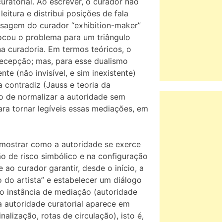
uratorial. Ao escrever, o curador não
itura e distribui posições de fala
assagem do curador “exhibition-maker”
locou o problema para um triângulo
a curadoria. Em termos teóricos, o
recepção; mas, para esse dualismo
te (não invisível, e sim inexistente)
a contradiz (Jauss e teoria da
isco de normalizar a autoridade sem
 para tornar legíveis essas mediações, em
 mostrar como a autoridade se exerce
o de risco simbólico e na configuração
ao curador garantir, desde o início, a
alo do artista” e estabelecer um diálogo
mo instância de mediação (autoridade
a autoridade curatorial aparece em
nalização, rotas de circulação), isto é,