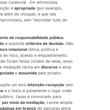
o curatorial . Em entrevistas,
venção é
apropriada
(por exemplo,
ia além do choque), e que tais
ompromissos, sem “esconder tudo do
ento de responsabilidade pública
:
ão
e explicita
critérios de decisão
. Não
tura relacional
(ética, política e
ões de risco, acesso e enquadramento.
ção foram feitas (ordem de salas, aviso
e a mediação tácita em
discurso
e situa
gociada
e
assumida
pelo projeto.
ssupõe um eixo
intenção–recepção
sem
mo
e o texto é justamente o lugar onde
público. Jauss é convocado para
a”
por meio da mediação
; Levine amplia:
páginas em branco
do percurso entre