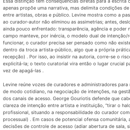
Essa distinção tem consequências diretas para a escrita c
apenas propõe uma narrativa, mas delimita condições de le
entre artistas, obras e público. Levine mostra como a p
ao curador-autor não eliminou as assimetrias; antes, des
ainda pouco enfrentado: transparência, agência e poder n
campo manteve, por inércia, o modelo dual de intenção/
funcionar, o curador precisa ser pensado como não existen
dentro da troca artista-público, algo que a própria prátic
recepção) . Por isso, ao insistir na autoria, corre-se o r
explicitá-la; o texto curatorial vira então o lugar crucial
vez de apagá-las .
Levine reúne vozes de curadores e administradores para
de modo cotidiano, na negociação de intenções, na gestã
dos canais de acesso. George Gouriotis defende que cabe 
clareza de intenção entre artista e instituição, “tirar o h
profissional, situando a responsabilidade do curador co
processual) . Em casos de potencial ofensa comunitária, 
decisões de controle de acesso (adiar abertura de sala, si