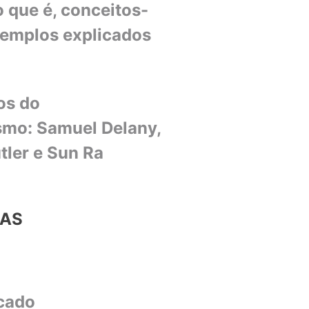
 que é, conceitos-
xemplos explicados
os do
smo: Samuel Delany,
tler e Sun Ra
IAS
rcado