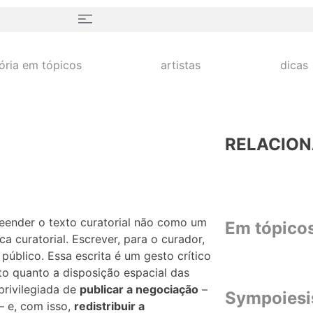
tória em tópicos
artistas
dicas
RELACIO
?
reender o texto curatorial não como um
Em tópico
a curatorial. Escrever, para o curador,
e público. Essa escrita é um gesto crítico
nto quanto a disposição espacial das
privilegiada de
publicar a negociação
–
Sympoiesi
 – e, com isso,
redistribuir a