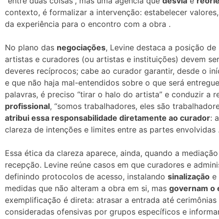
“entre duas coisas”, mas uma agência que
desvia
e
reori
contexto, é formalizar a intervenção: estabelecer valores, 
da experiência para o encontro com a obra .
No plano das
negociações
, Levine destaca a posição de 
artistas e curadores (ou artistas e instituições) devem 
deveres recíprocos; cabe ao curador garantir, desde o iní
e que não haja mal-entendidos sobre o que será entregu
palavras, é preciso “tirar o halo do artista” e conduzir 
profissional
, “somos trabalhadores, eles são trabalhadore
atribui essa responsabilidade diretamente ao curador
: 
clareza de intenções e limites entre as partes envolvidas 
Essa ética da clareza aparece, ainda, quando a mediação
recepção. Levine reúne casos em que curadores e admin
definindo protocolos de acesso, instalando
sinalização
e 
medidas que não alteram a obra em si, mas
governam o 
exemplificação é direta: atrasar a entrada até cerimônias
consideradas ofensivas por grupos específicos e informar