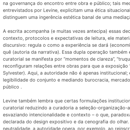
na governança do encontro entre obra e público; tais med
entrevistados por Levine, explicitam uma ética situaciona
distinguem uma ingerência estética banal de uma mediaç
A escrita acompanha (e muitas vezes antecipa) essas de
contexto, protocolos e expectativas de leitura, ele mater
discursivo: regula o como a experiência se dará (econo
quê (autoria da narrativa). Essa dupla operação també
curatorial se manifesta por “momentos de clareza”, “truqu
reconfiguram relações entre obras para que a exposição
Sylvester). Aqui, a autoridade não é apenas institucional;
legibilidade do conjunto e mediando burocracia, mercado,
público .
Levine também lembra que certas formulações institucion
curatorial reduzindo a curadoria a seleção-organização-
esvaziando intencionalidade e contexto – o que, paradox
declarada do design expositivo e da cenografia do olhar
neutralidade, a autoridade opera, por exemplo, ao reins