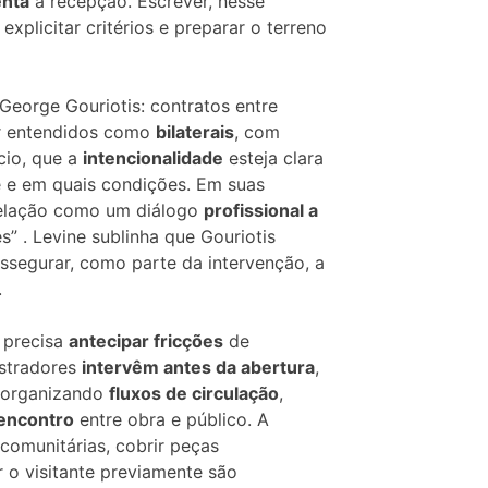
enta
a recepção. Escrever, nesse
explicitar critérios e preparar o terreno
George Gouriotis: contratos entre
ser entendidos como
bilaterais
, com
cio, que a
intencionalidade
esteja clara
e e em quais condições. Em suas
a relação como um diálogo
profissional a
s” . Levine sublinha que Gouriotis
assegurar, como parte da intervenção, a
.
 precisa
antecipar fricções
de
istradores
intervêm antes da abertura
,
organizando
fluxos de circulação
,
encontro
entre obra e público. A
 comunitárias, cobrir peças
 o visitante previamente são