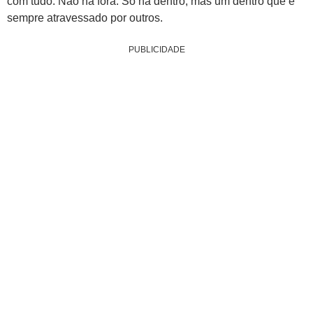
com tudo. Não há fora. Só há dentro, mas um dentro que é
sempre atravessado por outros.
PUBLICIDADE