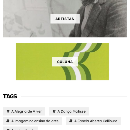
ARTISTAS
COLUNA
TAGS
A Alegria de Viver
A Dança Matisse
A imagem no ensino da arte
A Janela Aberta Collioure