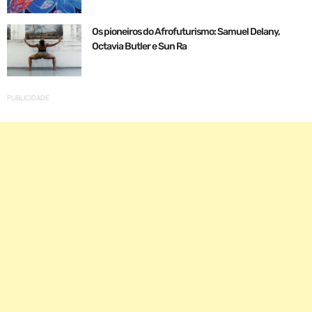
Os pioneiros do Afrofuturismo: Samuel Delany,
Octavia Butler e Sun Ra
PUBLICIDADE