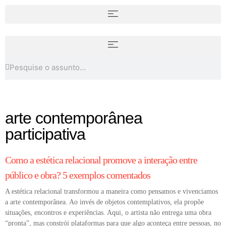
15 cursos de arte online para
O que é um texto curatorial?
fazer agora
arte contemporânea
participativa
ARTISTAS
Como a estética relacional promove a interação entre
público e obra? 5 exemplos comentados
A estética relacional transformou a maneira como pensamos e vivenciamos
a arte contemporânea. Ao invés de objetos contemplativos, ela propõe
situações, encontros e experiências. Aqui, o artista não entrega uma obra
“pronta”, mas constrói plataformas para que algo aconteça entre pessoas, no