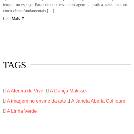
tempo, no espaço. Para entender essa abordagem na prática, selecionamos
cinco obras fundamentais […]
Leia Mais
 mercado
istas
luna
TAGS
A Alegria de Viver
A Dança Matisse
A imagem no ensino da arte
A Janela Aberta Collioure
A Linha Verde