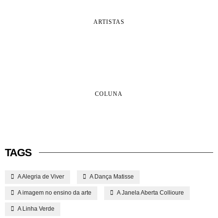
ARTISTAS
COLUNA
TAGS
A Alegria de Viver
A Dança Matisse
A imagem no ensino da arte
A Janela Aberta Collioure
A Linha Verde