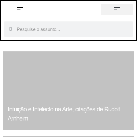
história em tópicos
Intuição e Intelecto na Arte, citações de Rudolf
Arnheim