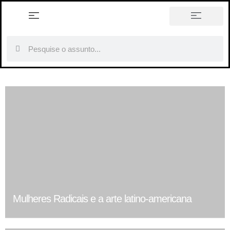
história em tópicos
Mulheres Radicais e a arte latino-americana