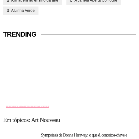
A imagem no ensino da arte
A Janela Aberta Collioure
A Linha Verde
TRENDING
HISTÓRIA EM TÓPICOS
Em tópicos: Art Nouveau
Sympoiesis de Donna Haraway: o que é, conceitos-chave e