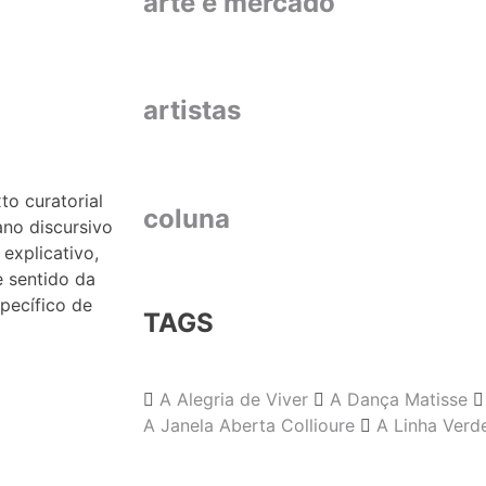
arte e mercado
artistas
to curatorial
coluna
no discursivo
 explicativo,
e sentido da
specífico de
TAGS
A Alegria de Viver
A Dança Matisse
A Janela Aberta Collioure
A Linha Verd