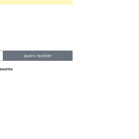
quero receber
ssunto