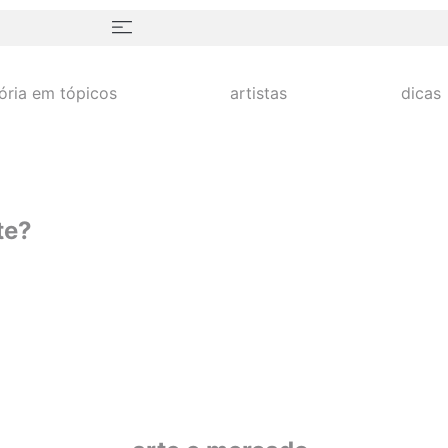
tória em tópicos
artistas
dicas
te?