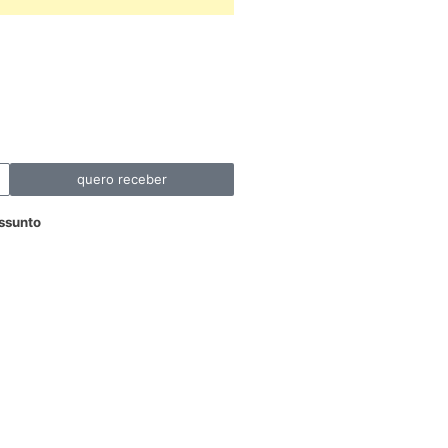
quero receber
ssunto