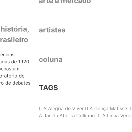
arte e mercado
história,
artistas
asileiro
iências
coluna
cadas de 1920
apenas um
oratório de
ro de debates
TAGS
A Alegria de Viver
A Dança Matisse
A Janela Aberta Collioure
A Linha Verd