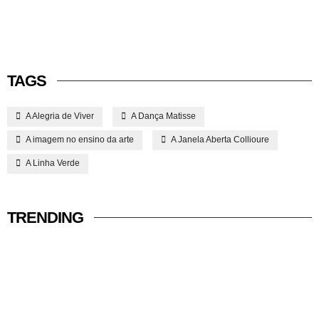
TAGS
A Alegria de Viver
A Dança Matisse
A imagem no ensino da arte
A Janela Aberta Collioure
A Linha Verde
TRENDING