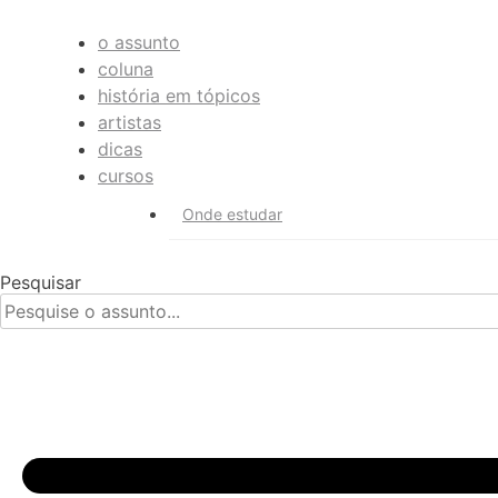
o assunto
coluna
história em tópicos
artistas
dicas
cursos
Onde estudar
Pesquisar