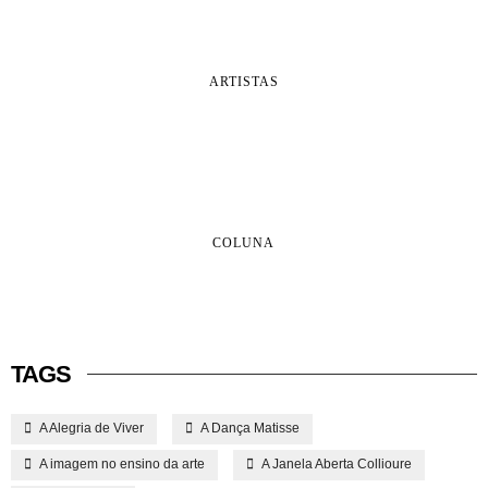
ARTISTAS
COLUNA
TAGS
A Alegria de Viver
A Dança Matisse
A imagem no ensino da arte
A Janela Aberta Collioure