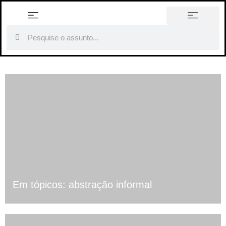
história em tópicos
Em tópicos: abstração informal