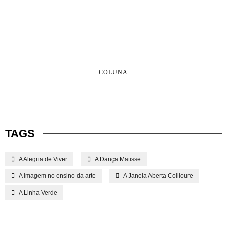
COLUNA
TAGS
A Alegria de Viver
A Dança Matisse
A imagem no ensino da arte
A Janela Aberta Collioure
A Linha Verde