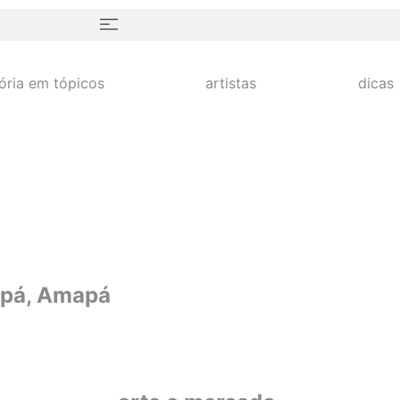
tória em tópicos
artistas
dicas
apá, Amapá