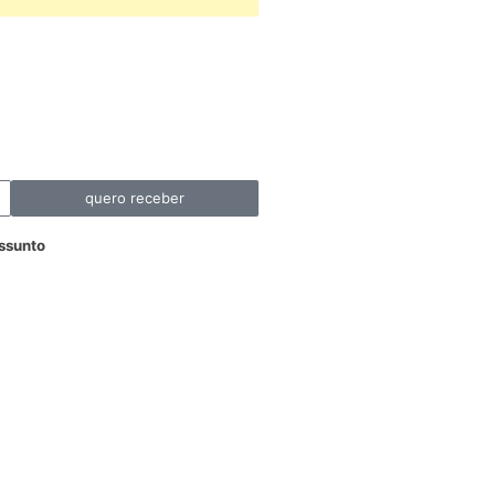
quero receber
ssunto