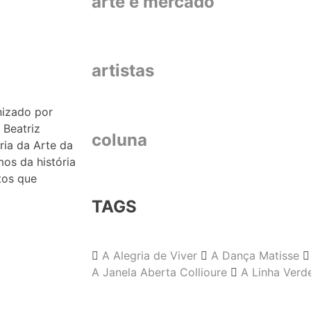
arte e mercado
artistas
nizado por
 Beatriz
coluna
ia da Arte da
os da história
tos que
TAGS
A Alegria de Viver
A Dança Matisse
A Janela Aberta Collioure
A Linha Verd