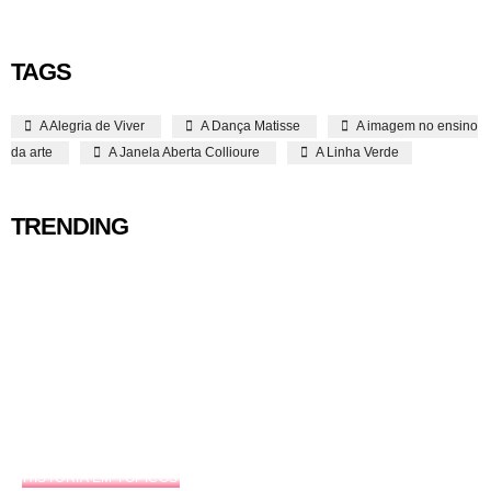
TAGS
A Alegria de Viver
A Dança Matisse
A imagem no ensino
da arte
A Janela Aberta Collioure
A Linha Verde
TRENDING
HISTÓRIA EM TÓPICOS