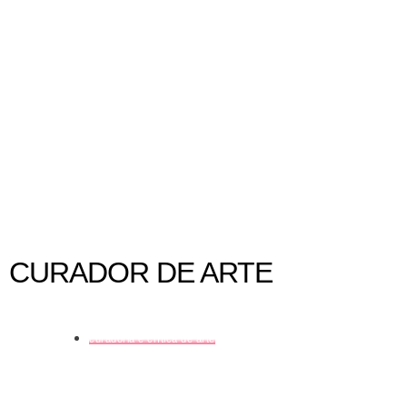
Quem foi a artista Judith Leyster
CURADOR DE ARTE
curadoria e crítica de arte