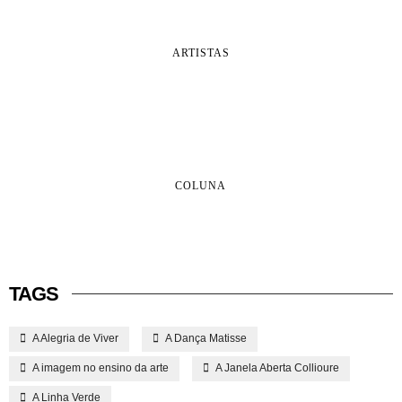
ARTISTAS
COLUNA
TAGS
A Alegria de Viver
A Dança Matisse
A imagem no ensino da arte
A Janela Aberta Collioure
A Linha Verde