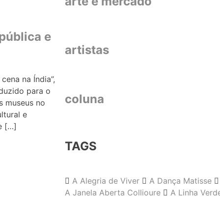
arte e mercado
pública e
artistas
cena na Índia”,
aduzido para o
coluna
os museus no
ltural e
e […]
TAGS
A Alegria de Viver
A Dança Matisse
A Janela Aberta Collioure
A Linha Verd