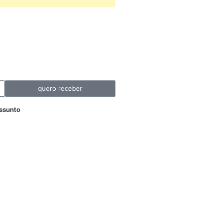
quero receber
ssunto