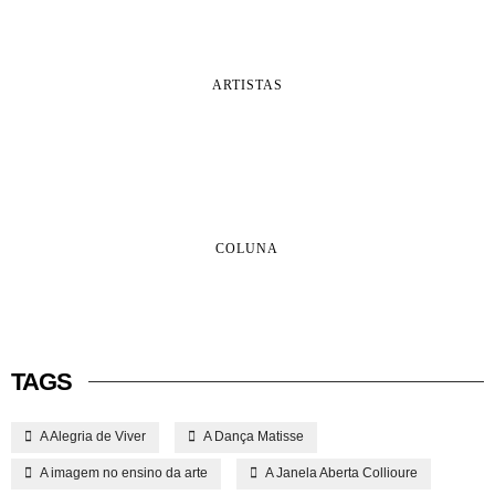
ARTISTAS
COLUNA
TAGS
A Alegria de Viver
A Dança Matisse
A imagem no ensino da arte
A Janela Aberta Collioure