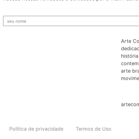
Arte C
dedicad
história
contem
arte bra
movimen
arteco
Política de privacidade
Termos de Uso