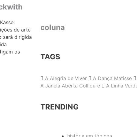
ckwith
 Kassel
coluna
ições de arte
será dirigida
ida
stigam os
TAGS
A Alegria de Viver
A Dança Matisse
A Janela Aberta Collioure
A Linha Verd
TRENDING
história em tópicos