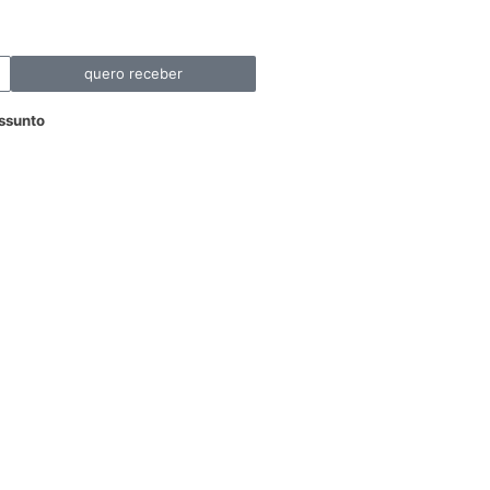
quero receber
ssunto