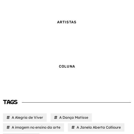
ARTISTAS
COLUNA
TAGS
A Alegria de Viver
A Dança Matisse
A imagem no ensino da arte
A Janela Aberta Collioure