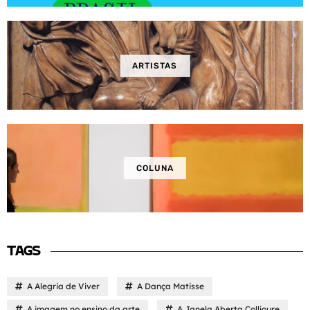
ARTISTAS
COLUNA
TAGS
A Alegria de Viver
A Dança Matisse
A imagem no ensino da arte
A Janela Aberta Collioure