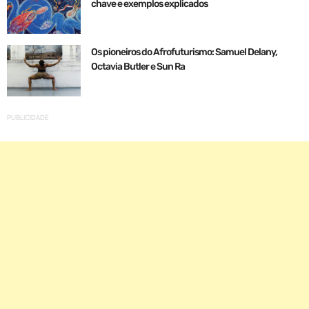
chave e exemplos explicados
Os pioneiros do Afrofuturismo: Samuel Delany,
Octavia Butler e Sun Ra
PUBLICIDADE