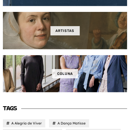
ARTISTAS
COLUNA
TAGS
A Alegria de Viver
A Dança Matisse