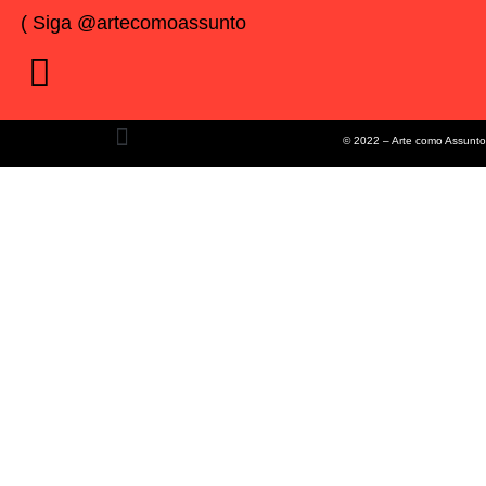
( Siga @artecomoassunto
© 2022 – Arte como Assunto