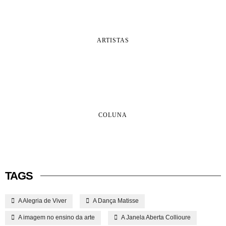
ARTISTAS
COLUNA
TAGS
A Alegria de Viver
A Dança Matisse
A imagem no ensino da arte
A Janela Aberta Collioure