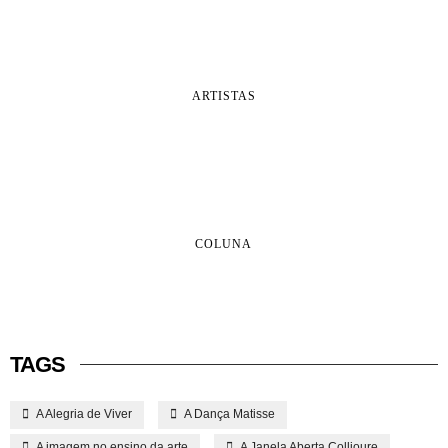
ARTISTAS
COLUNA
TAGS
A Alegria de Viver
A Dança Matisse
A imagem no ensino da arte
A Janela Aberta Collioure