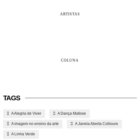
ARTISTAS
COLUNA
TAGS
A Alegria de Viver
A Dança Matisse
A imagem no ensino da arte
A Janela Aberta Collioure
A Linha Verde