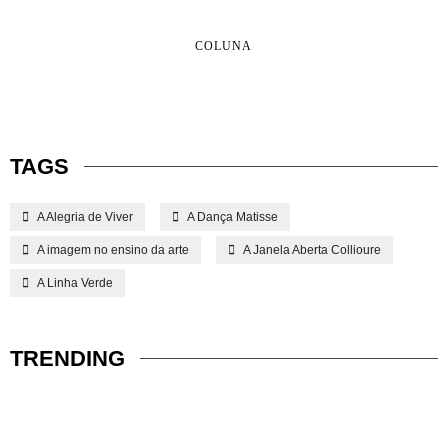
COLUNA
TAGS
A Alegria de Viver
A Dança Matisse
A imagem no ensino da arte
A Janela Aberta Collioure
A Linha Verde
TRENDING