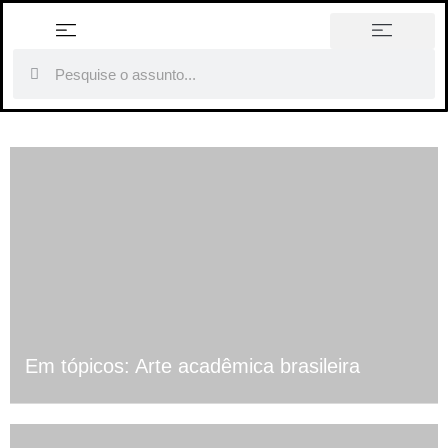
história em tópicos
Em tópicos: Arte acadêmica brasileira