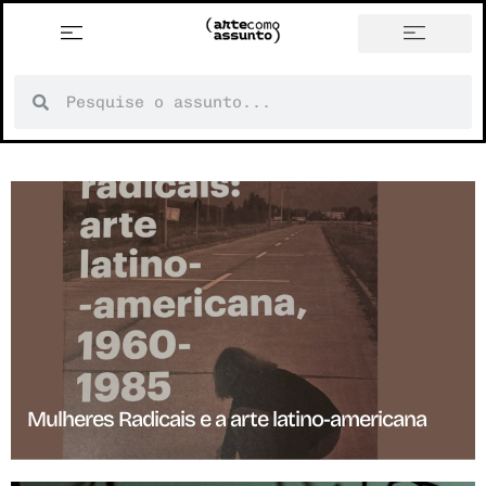
história em tópicos
Mulheres Radicais e a arte latino-americana