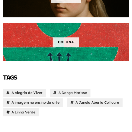
COLUNA
TAGS
A Alegria de Viver
A Dança Matisse
A imagem no ensino da arte
A Janela Aberta Collioure
A Linha Verde