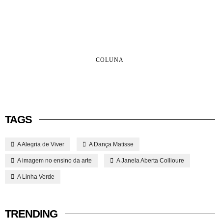
COLUNA
TAGS
A Alegria de Viver
A Dança Matisse
A imagem no ensino da arte
A Janela Aberta Collioure
A Linha Verde
TRENDING