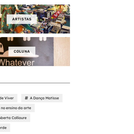
ARTISTAS
COLUNA
de Viver
A Dança Matisse
no ensino da arte
Aberta Collioure
erde