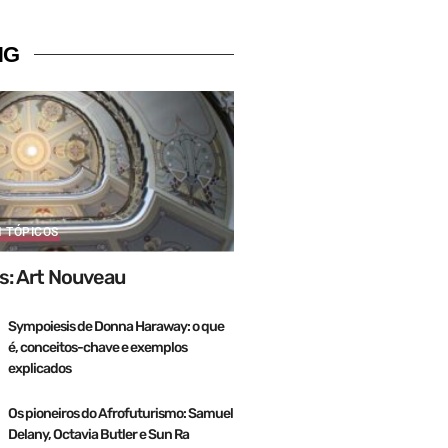
NG
M TÓPICOS
s: Art Nouveau
Sympoiesis de Donna Haraway: o que
é, conceitos-chave e exemplos
explicados
Os pioneiros do Afrofuturismo: Samuel
Delany, Octavia Butler e Sun Ra