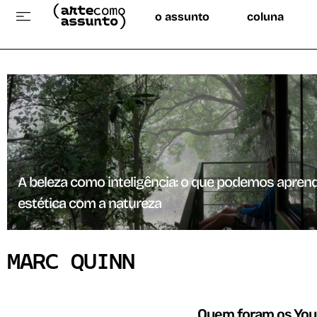
o assunto
coluna
A beleza como inteligência: o que podemos apren
estética com a natureza
MARC QUINN
Quem foram os Youn