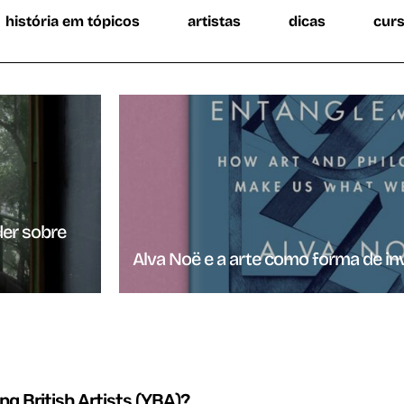
história em tópicos
artistas
dicas
cur
der sobre
Alva Noë e a arte como forma de in
g British Artists (YBA)?