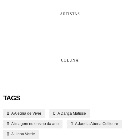
ARTISTAS
COLUNA
TAGS
A Alegria de Viver
A Dança Matisse
A imagem no ensino da arte
A Janela Aberta Collioure
A Linha Verde