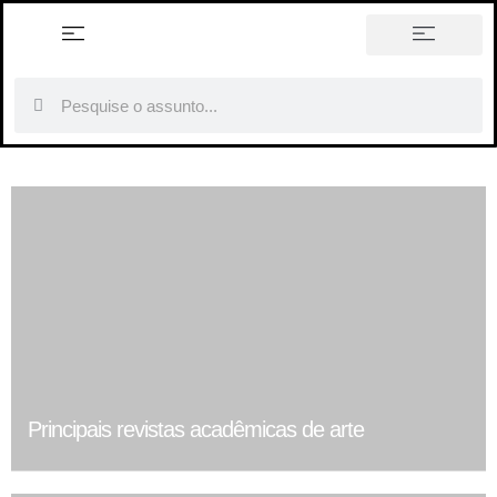
história em tópicos
Principais revistas acadêmicas de arte