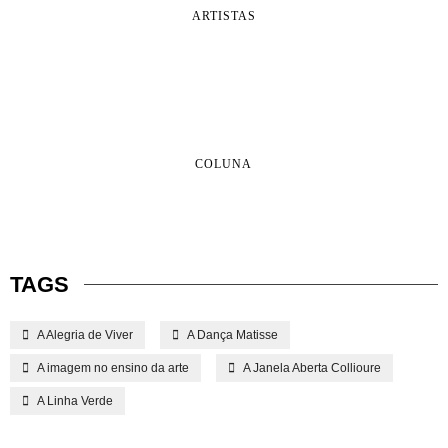
ARTISTAS
COLUNA
TAGS
A Alegria de Viver
A Dança Matisse
A imagem no ensino da arte
A Janela Aberta Collioure
A Linha Verde