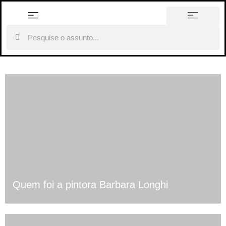
história em tópicos
Quem foi a pintora Barbara Longhi