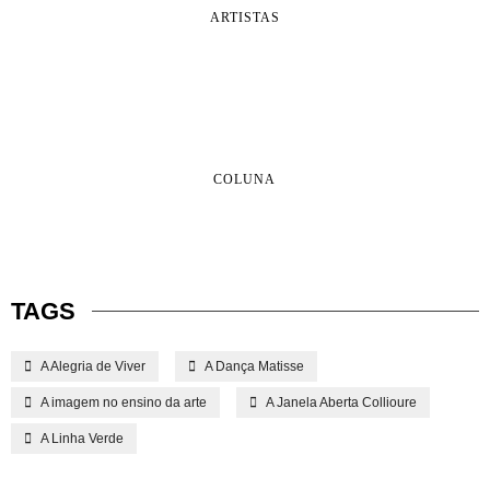
ARTISTAS
COLUNA
TAGS
A Alegria de Viver
A Dança Matisse
A imagem no ensino da arte
A Janela Aberta Collioure
A Linha Verde