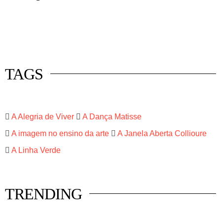
 mercado
istas
luna
TAGS
A Alegria de Viver
A Dança Matisse
A imagem no ensino da arte
A Janela Aberta Collioure
A Linha Verde
TRENDING
HISTÓRIA EM TÓPICOS