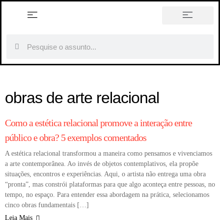
Arte têxtil na Bauhaus: entre a
Elsa von Freytag-Loringhoven:
prática artesanal e a teoria do
história em tópicos
uma vida em colapso criativo
design moderno
obras de arte relacional
ARTISTAS
Como a estética relacional promove a interação entre
público e obra? 5 exemplos comentados
A estética relacional transformou a maneira como pensamos e vivenciamos
a arte contemporânea. Ao invés de objetos contemplativos, ela propõe
situações, encontros e experiências. Aqui, o artista não entrega uma obra
“pronta”, mas constrói plataformas para que algo aconteça entre pessoas, no
tempo, no espaço. Para entender essa abordagem na prática, selecionamos
cinco obras fundamentais […]
Leia Mais