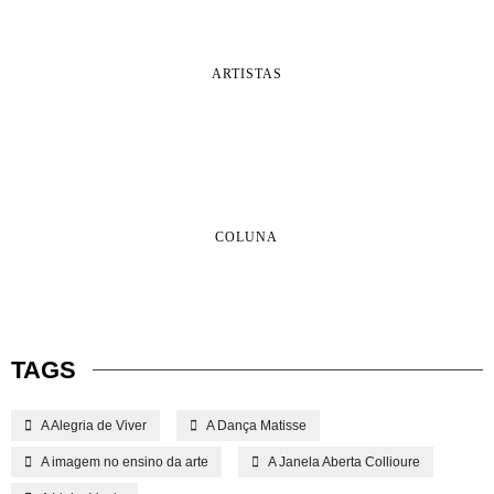
ARTISTAS
COLUNA
TAGS
A Alegria de Viver
A Dança Matisse
A imagem no ensino da arte
A Janela Aberta Collioure