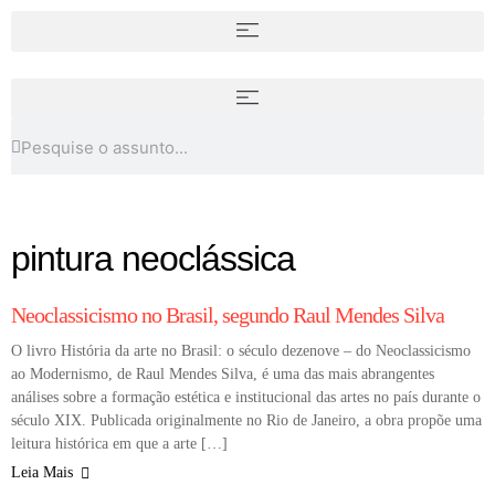
Aby Warburg: o historiador das
imagens e a invenção da
Expografia de exposições: entre
memória cultural
arte, espaço e experiência
pintura neoclássica
COLUNA
Neoclassicismo no Brasil, segundo Raul Mendes Silva
O livro História da arte no Brasil: o século dezenove – do Neoclassicismo
ao Modernismo, de Raul Mendes Silva, é uma das mais abrangentes
análises sobre a formação estética e institucional das artes no país durante o
século XIX. Publicada originalmente no Rio de Janeiro, a obra propõe uma
leitura histórica em que a arte […]
Leia Mais