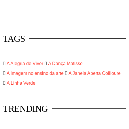
 mercado
istas
luna
TAGS
A Alegria de Viver
A Dança Matisse
A imagem no ensino da arte
A Janela Aberta Collioure
A Linha Verde
TRENDING
HISTÓRIA EM TÓPICOS