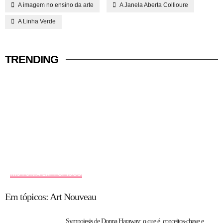
A imagem no ensino da arte
A Janela Aberta Collioure
A Linha Verde
TRENDING
HISTÓRIA EM TÓPICOS
Em tópicos: Art Nouveau
Sympoiesis de Donna Haraway: o que é, conceitos-chave e