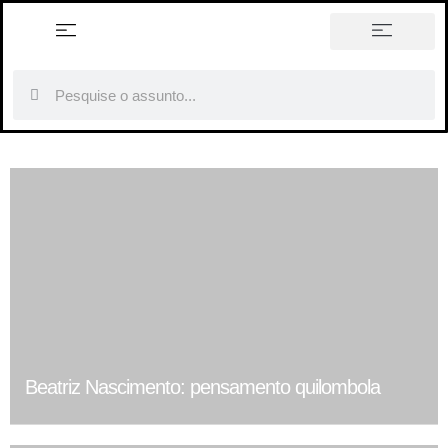
história em tópicos
Beatriz Nascimento: pensamento quilombola